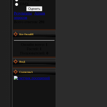
DMX
Результаты
|
Архив
опросов
Всего ответов:
291
Кто ОнлайН
Онлайн всего:
1
Гостей:
1
Пользователей:
0
ВхоД
СтатистикА