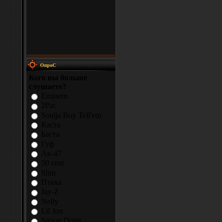
ОпроС
Кого вы больше
слушаете?
Eminem
2Pac
Soulja Boy Tell'em
Каста
Баста
Гуф
Ак-47
50 cent
Slim
Птаха
Jay-Z
Nelly
Lil Jon
Snoop Dogg